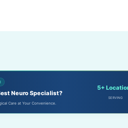
E
5+ Locatio
Best Neuro Specialist?
SERVING
gical Care at Your Convenience.