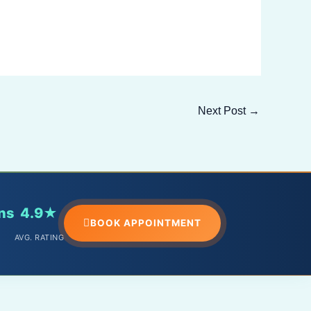
Next Post
→
ns
4.9★
BOOK APPOINTMENT
AVG. RATING