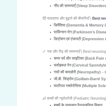
नींद की समस्याएँ (Sleep Disorder
🧓 याददाश्त और बुढ़ापे की बीमारियाँ |
Best neu
डिमेंशिया (Dementia & Memory 
पार्किन्सन रोग (Parkinson’s Dise
डिप्रेशन एवं एंजायटी (Depression
🦴 नस और रीढ़ की समस्याएँ | Best neurolog
कमर दर्द और साइटिका (Back Pain 
सर्वाइकल पेन (Cervical Spondyl
नसों की कमज़ोरी (Neuropathy)
– ह
जी.बी. सिंड्रोम (Guillain-Barré
मल्टीपल स्क्लेरोसिस (Multiple Scl
👶 बच्चों की न्यूरोलॉजी (Pediatric Neurolo
बच्चों के जन्मजात पैरालाइसिस विकार