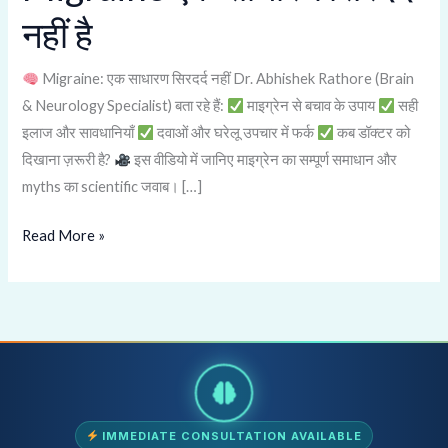
एक
नहीं है
साधारण
सिरदर्द
Migraine: एक साधारण सिरदर्द नहीं Dr. Abhishek Rathore (Brain
नहीं
& Neurology Specialist) बता रहे हैं:
माइग्रेन से बचाव के उपाय
सही
है
इलाज और सावधानियाँ
दवाओं और घरेलू उपचार में फर्क
कब डॉक्टर को
दिखाना ज़रूरी है?
इस वीडियो में जानिए माइग्रेन का सम्पूर्ण समाधान और
myths का scientific जवाब। […]
Read More »
IMMEDIATE CONSULTATION AVAILABLE