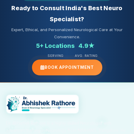
Ready to Consult India's Best Neuro
Specialist?
Expert, Ethical, and Personalized Neurological Care at Your
Convenience.
5+ Locations
4.9★
SERVING
AVG. RATING
BOOK APPOINTMENT
Dr. Abhishek Rathore is a highly skilled Neurologist with
advanced training in Neurology from NIMHANS, Bangalore. He