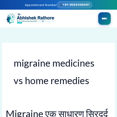
Skip
+91-9588098891
Appointment Number
to
content
migraine medicines
vs home remedies
Migraine एक साधारण सिरदर्द
Migraine