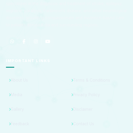
specializes in the diagnosis and treatment of stroke, epilepsy,
migraine, paralysis, Parkinson’s disease, and other neurological
disorders, providing compassionate and evidence-based care
to patients across Kota and surrounding regions.
IMPORTANT LINKS
About Us
Terms & Conditions
Media
Privacy Policy
Gallery
Disclaimer
Feedback
Contact Us