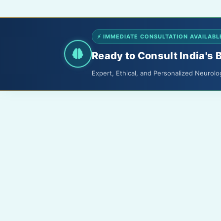
⚡ IMMEDIATE CONSULTATION AVAILABL
Ready to Consult India's 
Expert, Ethical, and Personalized Neurolo