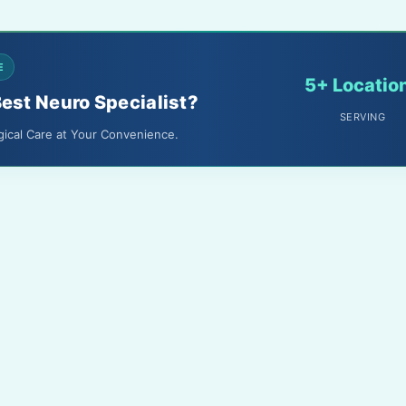
E
5+ Locatio
Best Neuro Specialist?
SERVING
gical Care at Your Convenience.
About Us
Terms & Conditions
Media
Privacy Policy
Gallery
Disclaimer