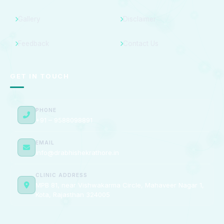
Gallery
Disclaimer
Feedback
Contact Us
GET IN TOUCH
PHONE
+91 – 9588098891
EMAIL
info@drabhishekrathore.in
CLINIC ADDRESS
MPB 81, near Vishwakarma Circle, Mahaveer Nagar 1,
Kota, Rajasthan 324005