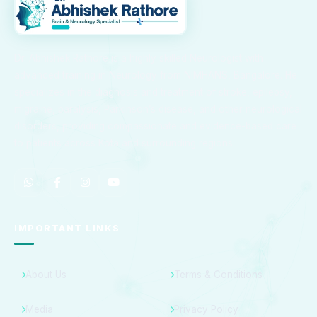
Dr. Abhishek Rathore is a highly skilled Neurologist with
advanced training in Neurology from NIMHANS, Bangalore. He
specializes in the diagnosis and treatment of stroke, epilepsy,
migraine, paralysis, Parkinson’s disease, and other neurological
disorders, providing compassionate and evidence-based care
to patients across Kota and surrounding regions.
IMPORTANT LINKS
About Us
Terms & Conditions
Media
Privacy Policy